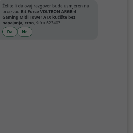
Želite li da ovaj razgovor bude usmjeren na
proizvod
Bit Force VOLTRON ARGB-4
Gaming Midi Tower ATX kućište bez
napajanja, crno
, šifra 62340?
Da
Ne
Specifikacije
PU do 165mm i PSU do 165mm, pruža Vam
jski mrežasti prednji panel ostavlja
iva snagu Vaše opreme.