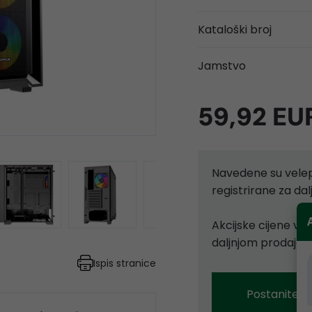
Kataloški broj
Jamstvo
59,92 EU
Navedene su velep
registrirane za d
Akcijske cijene vr
daljnjom prodajom
Ispis stranice
Postanite p