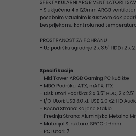
SPEKTAKULARNI ARGB VENTILATORI I S
- S uključena 4 x 120mm ARGB ventilatora
posebnim vizualnim iskustvom dok podrš
besprijekornu kontrolu nad temperatur
PROSTRANOST ZA POHRANU
- Uz podršku ugradnje 2 x 3.5" HDD i 2 x
Specifikacije
- Mid Tower ARGB Gaming PC kućište
- MBO Podrška: ATX, mATX, ITX
- Disk Utori Podrška: 2 x 3.5" HDD, 2 x 2.5
- I/O Utori: USB 3.0 x1, USB 2.0 x2; HD Audio
- Bočna Strana: Kaljeno Staklo
- Prednja Strana: Aluminijska Metalna M
- Materijal Strukture: SPCC 0.6mm
- PCI Utori: 7