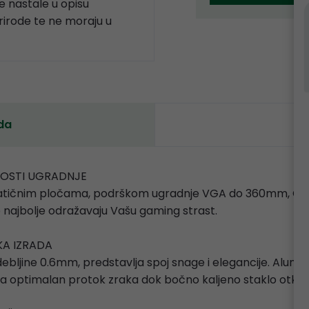
 nastale u opisu
prirode te ne moraju u
da
NOSTI UGRADNJE
 matičnim pločama, podrškom ugradnje VGA do 360mm, C
ajbolje odražavaju Vašu gaming strast.
KA IZRADA
debljine 0.6mm, predstavlja spoj snage i elegancije. Alumini
ava optimalan protok zraka dok bočno kaljeno staklo otkr