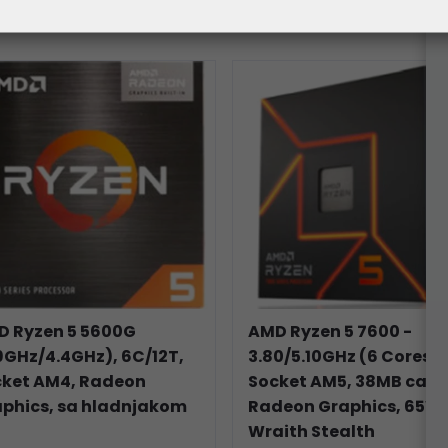
i
D Ryzen 5 5600G
AMD Ryzen 5 7600 -
9GHz/4.4GHz), 6C/12T,
3.80/5.10GHz (6 Cores),
cket AM4, Radeon
Socket AM5, 38MB cach
phics, sa hladnjakom
Radeon Graphics, 65W,
Wraith Stealth