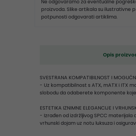
Ne odgovaramo za eventualne pogreške
proizvoda. Slike artikala su ilustrativne 
potpunosti odgovarati artiklima.
Opis proizvo
SVESTRANA KOMPATIBILNOST I MOGUĆ
- Uz kompatibilnost s ATX, mATX i ITX
slobodu da odaberete komponente koje n
ESTETIKA IZNIMNE ELEGANCIJE I VRHUNS
- Izrađen od izdržljivog SPCC materijala 
vrhunski dojam uz notu luksuza i osigur