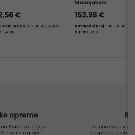
hladnjakom
2,56 €
153,98 €
loški broj:
100-100000252BOX
Kataloški broj:
100-100001015
a:
54319
Šifra:
61450
čke opreme
Be
ma. Samo za daljnju
Za narudžbe veće
% ovisno o grupi
besplatnu dostavu r