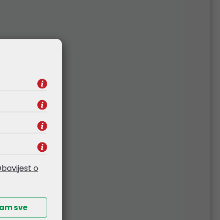
bavijest o
ćam sve