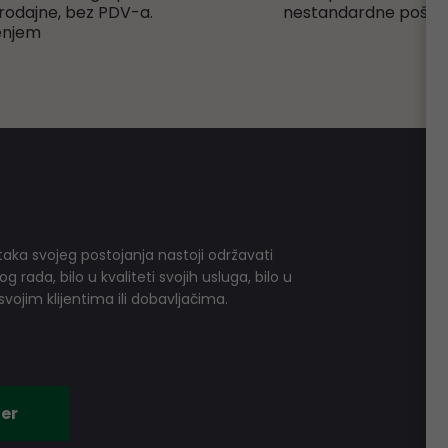
rodajne, bez PDV-a.
nestandardne pošiljk
enjem
aka svojeg postojanja nastoji održavati
 rada, bilo u kvaliteti svojih usluga, bilo u
vojim klijentima ili dobavljačima.
er