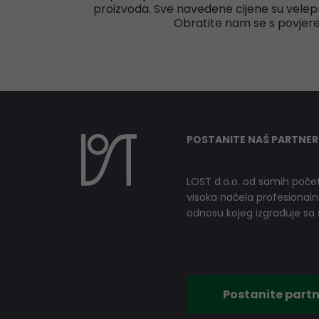
proizvoda. Sve navedene cijene su velep
Obratite nam se s povjer
POSTANITE NAŠ PARTNER
LOST d.o.o. od samih počet
visoka načela profesionalnog
odnosu kojeg izgrađuje sa s
Postanite partn