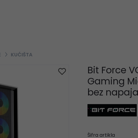
E
KUĆIŠTA
Bit Force 
Gaming Mid
bez napaja
Šifra artikla