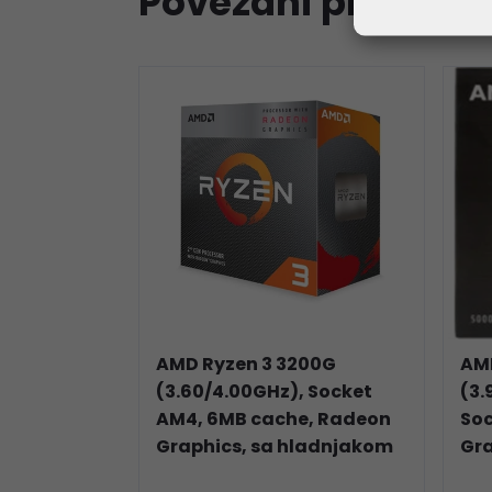
Povezani proizvod
AMD Ryzen 3 3200G
AM
(3.60/4.00GHz), Socket
(3.
AM4, 6MB cache, Radeon
So
Graphics, sa hladnjakom
Gra