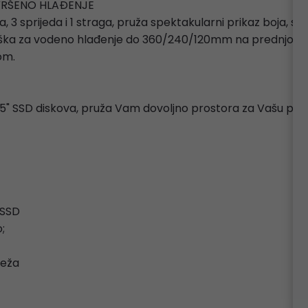
AVRŠENO HLAĐENJE
, 3 sprijeda i 1 straga, pruža spektakularni prikaz boja, 
ka za vodeno hlađenje do 360/240/120mm na prednjoj/gor
om.
 2.5" SSD diskova, pruža Vam dovoljno prostora za Vašu poh
" SSD
;
reža