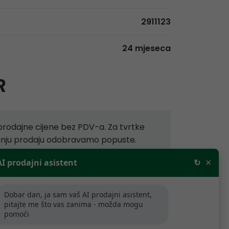
2911123
24 mjeseca
R
rodajne cijene bez PDV-a. Za tvrtke
aljnju prodaju odobravamo popuste.
×
AI prodajni asistent
↻
ijede samo za tvrtke koje se bave
.
Dobar dan, ja sam vaš AI prodajni asistent,
pitajte me što vas zanima - možda mogu
pomoći
artner