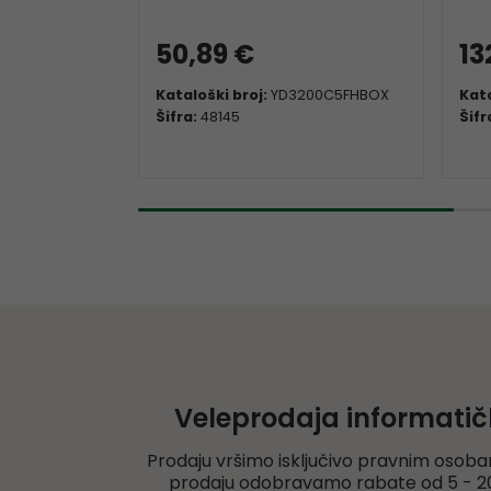
50,89 €
13
Kataloški broj:
YD3200C5FHBOX
Kata
Šifra:
48145
Šifr
Veleprodaja informati
Prodaju vršimo isključivo pravnim osoba
prodaju odobravamo rabate od 5 - 20