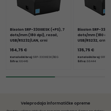
Bixolon SRP-330IIIESK (+PS), 7
Bixolon SRP-330III
dots/mm (180 dpi), rezač,
dots/mm (180 dpi)
USB/RS232/LAN, crni
USB/RS232, crni
164,75 €
135,75 €
Kataloški broj:
SRP-330IIIESK/BEG
Kataloški broj:
SRP-330
Šifra:
66445
Šifra:
66444
Veleprodaja informatičke opreme