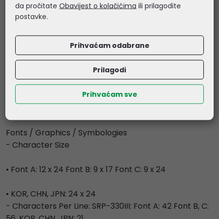
da pročitate
Obavijest o kolačićima
ili prilagodite
postavke.
• Linux SDK
Prihvaćam odabrane
• Xamarin SDK
Prilagodi
• Web Print SDK
Prihvaćam sve
• Cordova Plugin
- Application: mPrint App (Android, iOS)
Fonts / Graphics / Symbologies
- Character Size
• Font A: 12 x 24 Font B: 9 x 17 Font C: 9 x 24
• KOR, CHN, JPN: 24 x 24
- Characters Per Line: SRP-330III: Font A: 42 Font B, C:
56, KOR, CHN, JPN: 21