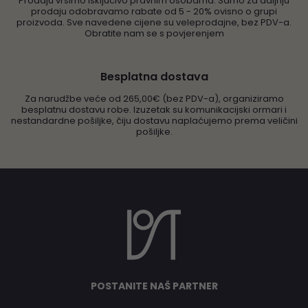
Prodaju vršimo isključivo pravnim osobama. Samo za daljnju
prodaju odobravamo rabate od 5 - 20% ovisno o grupi
proizvoda. Sve navedene cijene su veleprodajne, bez PDV-a.
Obratite nam se s povjerenjem
Besplatna dostava
Za narudžbe veće od 265,00€ (bez PDV-a), organiziramo
besplatnu dostavu robe. Izuzetak su komunikacijski ormari i
nestandardne pošiljke, čiju dostavu naplaćujemo prema veličini
pošiljke.
POSTANITE NAŠ PARTNER