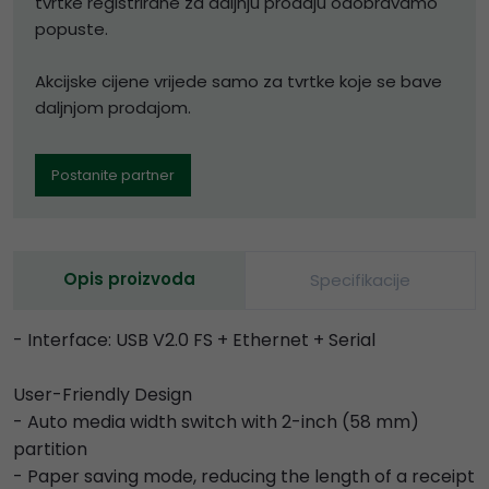
tvrtke registrirane za daljnju prodaju odobravamo
popuste.
Akcijske cijene vrijede samo za tvrtke koje se bave
daljnjom prodajom.
Postanite partner
Opis proizvoda
Specifikacije
- Interface: USB V2.0 FS + Ethernet + Serial
User-Friendly Design
- Auto media width switch with 2-inch (58 mm)
partition
- Paper saving mode, reducing the length of a receipt