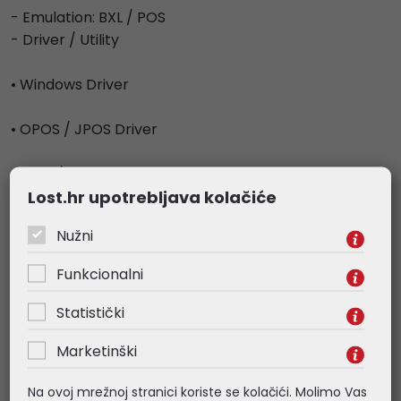
- Emulation: BXL / POS
- Driver / Utility
• Windows Driver
• OPOS / JPOS Driver
• Linux / Mac CUPS Driver
Lost.hr upotrebljava kolačiće
• Virtual COM USB / Ethernet Driver
Nužni
• Utility Program
Funkcionalni
• Network Auto Installer
Statistički
Marketinški
SDK / Plugin
Na ovoj mrežnoj stranici koriste se kolačići. Molimo Vas
• Android / iOS / Windows SDK