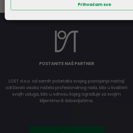
Prihvaćam sve
POSTANITE NAŠ PARTNER
LOST d.o.o. od samih početaka svojeg postojanja nastoji
održavati visoka načela profesionalnog rada, bilo u kvaliteti
svojih usluga, bilo u odnosu kojeg izgrađuje sa svojim
klijentima ili dobavljačima.