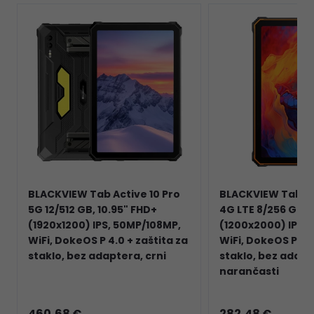
BLACKVIEW Tab Active 10 Pro
BLACKVIEW Tab Ac
5G 12/512 GB, 10.95" FHD+
4G LTE 8/256 GB, 
(1920x1200) IPS, 50MP/108MP,
(1200x2000) IPS,
WiFi, DokeOS P 4.0 + zaštita za
WiFi, DokeOS P 3.0
staklo, bez adaptera, crni
staklo, bez adapt
narančasti
460,68 €
282,48 €