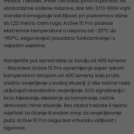
minuta. Također, IP69K certifikat jamči otpornost na
visokotlačne vodene mlazove, dok MIL-STD-810H vojni
standard omogućuje izdržljivost pri padovima s visine
do 1,22 metra. Osim toga, Active 10 Pro podnosi
ekstremne temperature u rasponu od -20°C do
+60°C, osiguravajući pouzdano funkcioniranje i u
najtežim uvjetima.
Rasvijetlite put ispred sebe uz žarulju od 400 lumena
- Blackview Active 10 Pro opremljen je super-jakom
kamperskom lampom od 400 lumena, koja pruža
snažno osvjetljenje u svakoj situaciji. S više načina rada,
uključujući standardno osvjetljenje, SOS signalizaciju i
brzo bljeskanje, idealan je za kampiranje, noćne
aktivnosti i hitne situacije. Bez obzira trebate li nježnu
svjetlost za čitanje ili snažan snop za osvjetljavanje
puta, Active 10 Pro osigurava vrhunsku vidljivost i
sigurnost.