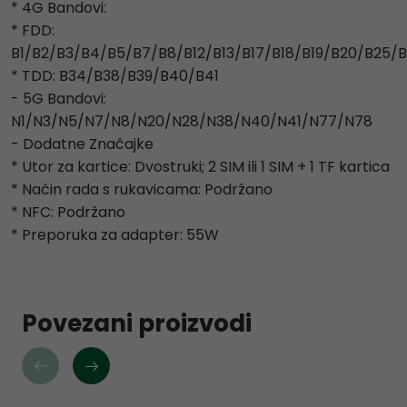
* 4G Bandovi:
* FDD:
B1/B2/B3/B4/B5/B7/B8/B12/B13/B17/B18/B19/B20/B25
* TDD: B34/B38/B39/B40/B41
- 5G Bandovi:
N1/N3/N5/N7/N8/N20/N28/N38/N40/N41/N77/N78
- Dodatne Značajke
* Utor za kartice: Dvostruki; 2 SIM ili 1 SIM + 1 TF kartica
* Način rada s rukavicama: Podržano
* NFC: Podržano
* Preporuka za adapter: 55W
Povezani proizvodi