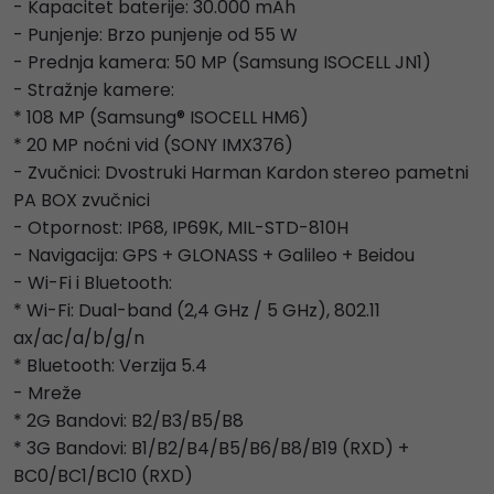
- Kapacitet baterije: 30.000 mAh
- Punjenje: Brzo punjenje od 55 W
- Prednja kamera: 50 MP (Samsung ISOCELL JN1)
- Stražnje kamere:
* 108 MP (Samsung® ISOCELL HM6)
* 20 MP noćni vid (SONY IMX376)
- Zvučnici: Dvostruki Harman Kardon stereo pametni
PA BOX zvučnici
- Otpornost: IP68, IP69K, MIL-STD-810H
- Navigacija: GPS + GLONASS + Galileo + Beidou
- Wi-Fi i Bluetooth:
* Wi-Fi: Dual-band (2,4 GHz / 5 GHz), 802.11
ax/ac/a/b/g/n
* Bluetooth: Verzija 5.4
- Mreže
* 2G Bandovi: B2/B3/B5/B8
* 3G Bandovi: B1/B2/B4/B5/B6/B8/B19 (RXD) +
BC0/BC1/BC10 (RXD)