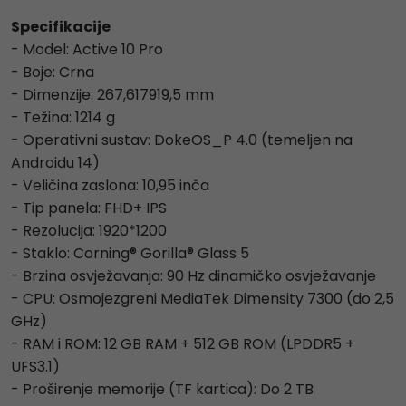
Specifikacije
- Model: Active 10 Pro
- Boje: Crna
- Dimenzije: 267,617919,5 mm
- Težina: 1214 g
- Operativni sustav: DokeOS_P 4.0 (temeljen na
Androidu 14)
- Veličina zaslona: 10,95 inča
- Tip panela: FHD+ IPS
- Rezolucija: 1920*1200
- Staklo: Corning® Gorilla® Glass 5
- Brzina osvježavanja: 90 Hz dinamičko osvježavanje
- CPU: Osmojezgreni MediaTek Dimensity 7300 (do 2,5
GHz)
- RAM i ROM: 12 GB RAM + 512 GB ROM (LPDDR5 +
UFS3.1)
- Proširenje memorije (TF kartica): Do 2 TB