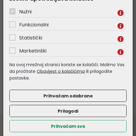
Nužni
Funkcionalni
CD-R Verbatim 700MB 48×
CD-R Verbatim 7
Datalife/Vinyl Look 10 pack
DataLife/Wide Ink
Statistički
Slimcase
Printable 1 koma
Marketinški
7,34 €
0,61 €
Na ovoj mrežnoj stranici koriste se kolačići. Molimo Vas
Kataloški broj:
43426
Kataloški broj:
43325
da pročitate
Obavijest o kolačićima
ili prilagodite
Šifra:
V043426
Šifra:
V043325-1
postavke.
Prihvaćam odabrane
Prilagodi
Veleprodaja informatičke opreme
Prihvaćam sve
Prodaju vršimo isključivo pravnim osobama. Samo za daljnju