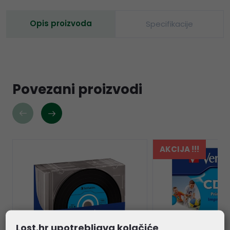
Opis proizvoda
Specifikacije
Povezani proizvodi
AKCIJA !!!
Lost.hr upotrebljava kolačiće