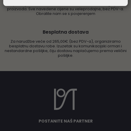
prodaju odobravamo rabate od 5 - 20% ovisno o grupi
proizvoda. Sve navedene cijene su veleprodajne, bez PDV-a.
Obratite nam se s povjerenjem
Besplatna dostava
Za narudžbe veće od 265,00€ (bez PDV-a), organiziramo
besplatnu dostavu robe. Izuzetak su komunikacijski ormari i
nestandardne pošiljke, čiju dostavu naplaćujemo prema veličini
pošiljke.
POSTANITE NAŠ PARTNER