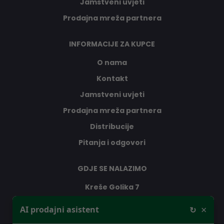
Jamstveni uvjeti
Prodajna mreža partnera
INFORMACIJE ZA KUPCE
O nama
Kontakt
Jamstveni uvjeti
Prodajna mreža partnera
Distribucije
Pitanja i odgovori
GDJE SE NALAZIMO
Kreše Golika 7
10000 Zagreb
×
AI prodajni asistent
↻
Hrvatska