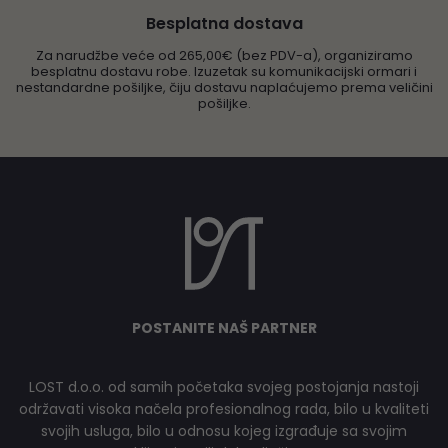
Besplatna dostava
Za narudžbe veće od 265,00€ (bez PDV-a), organiziramo
besplatnu dostavu robe. Izuzetak su komunikacijski ormari i
nestandardne pošiljke, čiju dostavu naplaćujemo prema veličini
pošiljke.
POSTANITE NAŠ PARTNER
LOST d.o.o. od samih početaka svojeg postojanja nastoji
održavati visoka načela profesionalnog rada, bilo u kvaliteti
svojih usluga, bilo u odnosu kojeg izgrađuje sa svojim