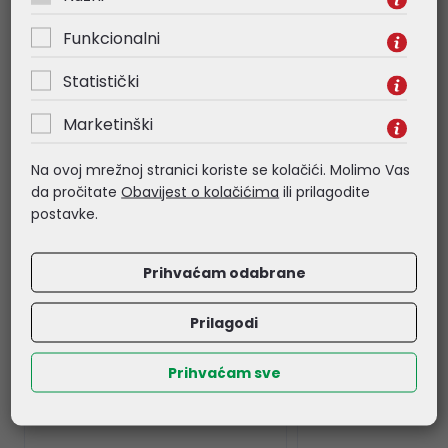
- Packing: 300 x 75 x 75 mm
Funkcionalni
Statistički
Povezani proizvodi
Marketinški
Na ovoj mrežnoj stranici koriste se kolačići. Molimo Vas
da pročitate
Obavijest o kolačićima
ili prilagodite
postavke.
Prihvaćam odabrane
Prilagodi
Prihvaćam sve