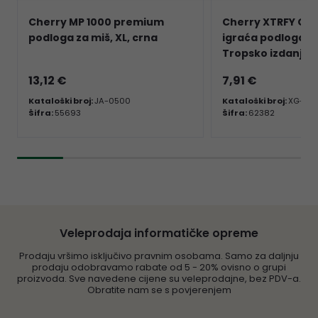
Cherry MP 1000 premium
Cherry XTRFY GP1
podloga za miš, XL, crna
igraća podloga za
Tropsko izdanje
13,12 €
7,91 €
Kataloški broj:
JA-0500
Kataloški broj:
XG-GP1
Šifra:
55693
Šifra:
62382
Veleprodaja informatičke opreme
Prodaju vršimo isključivo pravnim osobama. Samo za daljnju
prodaju odobravamo rabate od 5 - 20% ovisno o grupi
proizvoda. Sve navedene cijene su veleprodajne, bez PDV-a.
Obratite nam se s povjerenjem