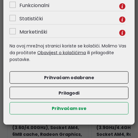
Funkcionalni
Povezani proizvodi
Statistički
Marketinški
Na ovoj mrežnoj stranici koriste se kolačići. Molimo Vas
da pročitate
Obavijest o kolačićima
ili prilagodite
postavke.
Prihvaćam odabrane
Prilagodi
Prihvaćam sve
AMD Ryzen 3 3200G
AMD Ryzen 5 560
(3.60/4.00GHz), Socket AM4,
(3.9GHz/4.4GHz), 
6MB cache, Radeon Graphics,
Socket AM4, Rad