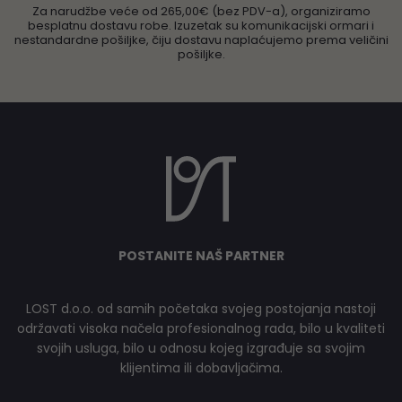
Za narudžbe veće od 265,00€ (bez PDV-a), organiziramo
besplatnu dostavu robe. Izuzetak su komunikacijski ormari i
nestandardne pošiljke, čiju dostavu naplaćujemo prema veličini
pošiljke.
POSTANITE NAŠ PARTNER
LOST d.o.o. od samih početaka svojeg postojanja nastoji
održavati visoka načela profesionalnog rada, bilo u kvaliteti
svojih usluga, bilo u odnosu kojeg izgrađuje sa svojim
klijentima ili dobavljačima.