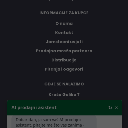
INFORMACIJE ZA KUPCE
O nama
Kontakt
Jamstveni uvjeti
Prodajna mreža partnera
Distribucije
Pitanja i odgovori
GDJE SE NALAZIMO
Kreše Golika 7
10000 Zagreb
×
AI prodajni asistent
↻
Hrvatska
Dobar dan, ja sam vaš AI prodajni
asistent, pitajte me što vas zanima -