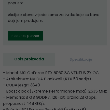
popuste.
Akcijske cijene vrijede samo za tvrtke koje se bave
daljnjom prodajom.
Postanite partner
Opis proizvoda
Specifikacije
- Model: MSI GeForce RTX 5060 8G VENTUS 2X OC
- Arhitektura: NVIDIA Blackwell (RTX 50 serija)
- CUDA jezgri: 3840
- Boost clock (Extreme Performance mod): 2535 MHz
- Memorija: 8 GB GDDR7, 128-bit, brzina 28 Gbps,
propusnost 448 GB/s
- Sučelje: PCI Express Gen 5 x16 (radi na x8)