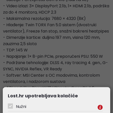
- Video izlazi: 3× DisplayPort 2.1b, 1× HDMI 2.1b, podrška
za do 4 monitora, HDCP 2.3
- Maksimalna rezolucija: 7680 × 4320 (8K)
- Hlađenje: Twin TORX Fan 5.0 sistem (dvostruki
ventilator), Freeze fan stop, snažni bakreni heatpipes
- Dimenzije kartice: duljina 197 mm, visina 120 mm,
zauzima 2,5 slota
- TDP: 145 W
- Napajanje: 1× 8-pin PCIe, preporučeni PSU: 550 W
- Podržane tehnologije: DLSS 4, ray tracing 4. gen., G-
SYNC, NVIDIA Reflex, VR Ready
- Softver: MSI Center s OC modovima, kontrolom
ventilatora, i nadzorom sustava
- API podrška: DirectX 12 Ultimate, OpenGL 4.6
- Jamstvo: standardno MSI, obično 3 godine
Lost.hr upotrebljava kolačiće
Nužni