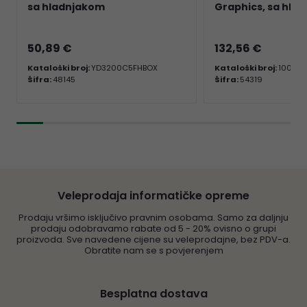
sa hladnjakom
Graphics, sa hla
50,89 €
132,56 €
Kataloški broj:
YD3200C5FHBOX
Kataloški broj:
100-1
Šifra:
48145
Šifra:
54319
Veleprodaja informatičke opreme
Prodaju vršimo isključivo pravnim osobama. Samo za daljnju
prodaju odobravamo rabate od 5 - 20% ovisno o grupi
proizvoda. Sve navedene cijene su veleprodajne, bez PDV-a.
Obratite nam se s povjerenjem
Besplatna dostava