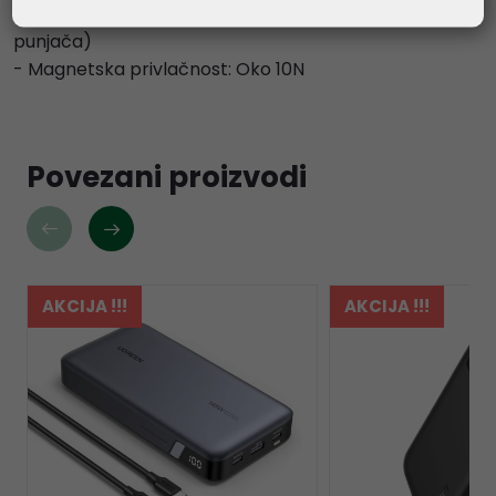
- Vrijeme punjenja: Oko 2,5 sata (korištenjem PD20W
punjača)
- Magnetska privlačnost: Oko 10N
Povezani proizvodi
AKCIJA !!!
AKCIJA !!!