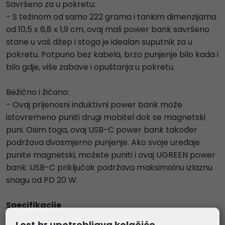
Savršeno za u pokretu:
- S težinom od samo 222 grama i tankim dimenzijama
od 10,5 x 6,8 x 1,9 cm, ovaj mali power bank savršeno
stane u vaš džep i stoga je idealan suputnik za u
pokretu. Potpuno bez kabela, brzo punjenje bilo kada i
bilo gdje, više zabave i opuštanja u pokretu.
Bežično i žičano:
- Ovaj prijenosni induktivni power bank može
istovremeno puniti drugi mobitel dok se magnetski
puni. Osim toga, ovaj USB-C power bank također
podržava dvosmjerno punjenje. Ako svoje uređaje
punite magnetski, možete puniti i ovaj UGREEN power
bank. USB-C priključak podržava maksimalnu izlaznu
snagu od PD 20 W.
Specifikacije
- Ulaz: USB-C: 5V3A 9V2.22A 12V1.67A 20W Max
Lost.hr upotrebljava kolačiće