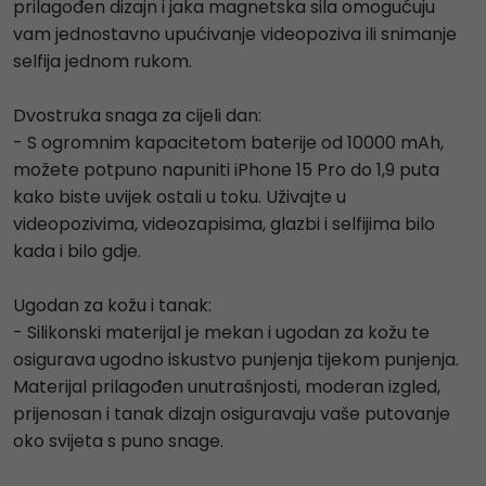
prilagođen dizajn i jaka magnetska sila omogućuju
vam jednostavno upućivanje videopoziva ili snimanje
selfija jednom rukom.
Dvostruka snaga za cijeli dan:
- S ogromnim kapacitetom baterije od 10000 mAh,
možete potpuno napuniti iPhone 15 Pro do 1,9 puta
kako biste uvijek ostali u toku. Uživajte u
videopozivima, videozapisima, glazbi i selfijima bilo
kada i bilo gdje.
Ugodan za kožu i tanak:
- Silikonski materijal je mekan i ugodan za kožu te
osigurava ugodno iskustvo punjenja tijekom punjenja.
Materijal prilagođen unutrašnjosti, moderan izgled,
prijenosan i tanak dizajn osiguravaju vaše putovanje
oko svijeta s puno snage.