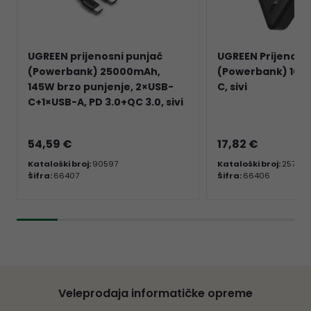
UGREEN prijenosni punjač
UGREEN Prijenosn
(Powerbank) 25000mAh,
(Powerbank) 100
145W brzo punjenje, 2×USB-
C, sivi
C+1×USB-A, PD 3.0+QC 3.0, sivi
54,59 €
17,82 €
Kataloški broj:
90597
Kataloški broj:
25742
Šifra:
66407
Šifra:
66406
Veleprodaja informatičke opreme