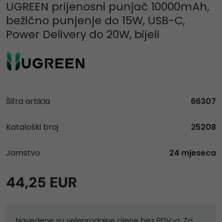
UGREEN prijenosni punjač 10000mAh,
bežično punjenje do 15W, USB-C,
Power Delivery do 20W, bijeli
Šifra artikla
66307
Kataloški broj
25208
Jamstvo
24 mjeseca
44,25 EUR
Navedene su veleprodajne cijene bez PDV-a. Za