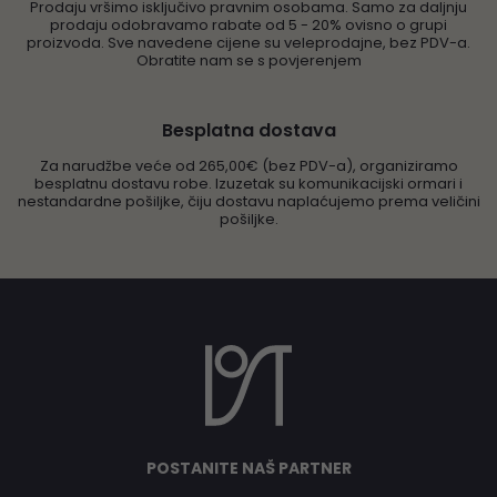
Prodaju vršimo isključivo pravnim osobama. Samo za daljnju
prodaju odobravamo rabate od 5 - 20% ovisno o grupi
proizvoda. Sve navedene cijene su veleprodajne, bez PDV-a.
Obratite nam se s povjerenjem
Besplatna dostava
Za narudžbe veće od 265,00€ (bez PDV-a), organiziramo
besplatnu dostavu robe. Izuzetak su komunikacijski ormari i
nestandardne pošiljke, čiju dostavu naplaćujemo prema veličini
pošiljke.
POSTANITE NAŠ PARTNER