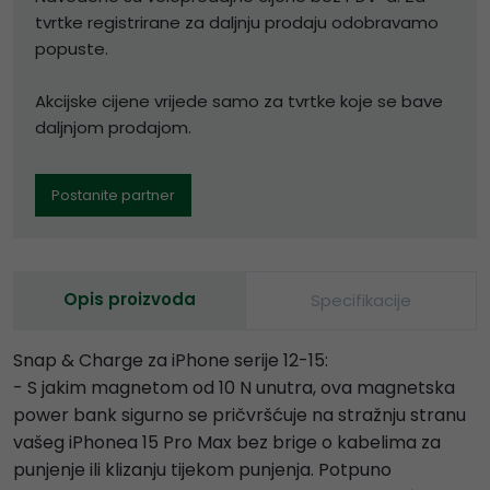
tvrtke registrirane za daljnju prodaju odobravamo
popuste.
Akcijske cijene vrijede samo za tvrtke koje se bave
daljnjom prodajom.
Postanite partner
Opis proizvoda
Specifikacije
Snap & Charge za iPhone serije 12-15:
- S jakim magnetom od 10 N unutra, ova magnetska
power bank sigurno se pričvršćuje na stražnju stranu
vašeg iPhonea 15 Pro Max bez brige o kabelima za
punjenje ili klizanju tijekom punjenja. Potpuno