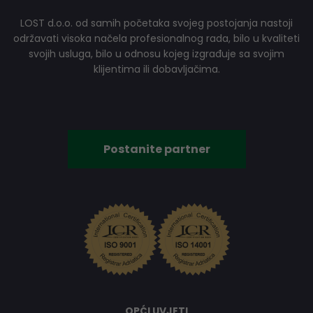
LOST d.o.o. od samih početaka svojeg postojanja nastoji
održavati visoka načela profesionalnog rada, bilo u kvaliteti
svojih usluga, bilo u odnosu kojeg izgrađuje sa svojim
klijentima ili dobavljačima.
Postanite partner
OPĆI UVJETI