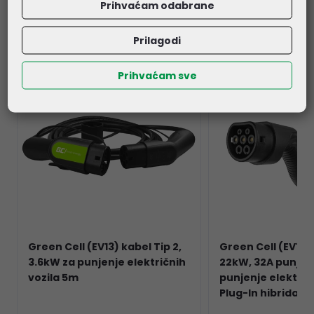
Prihvaćam odabrane
Prilagodi
Prihvaćam sve
Green Cell (EV13) kabel Tip 2,
Green Cell (EV14
3.6kW za punjenje električnih
22kW, 32A punjač 
vozila 5m
punjenje električn
Plug-In hibrida 6