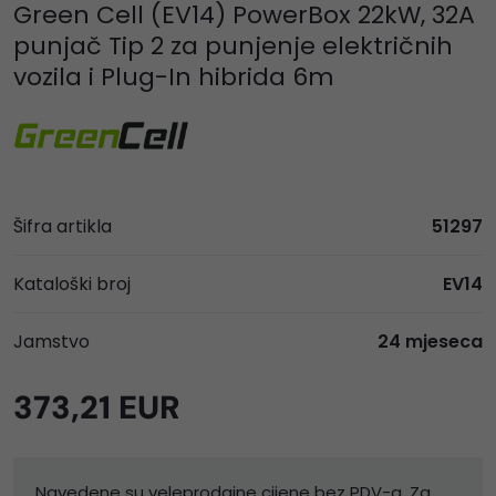
Green Cell (EV14) PowerBox 22kW, 32A
punjač Tip 2 za punjenje električnih
vozila i Plug-In hibrida 6m
Šifra artikla
51297
Kataloški broj
EV14
Jamstvo
24 mjeseca
373,21 EUR
Navedene su veleprodajne cijene bez PDV-a. Za