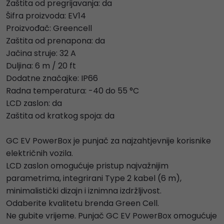
Zaštita od pregrijavanja: da
Šifra proizvoda: EV14
Proizvođač: Greencell
Zaštita od prenapona: da
Jačina struje: 32 A
Duljina: 6 m / 20 ft
Dodatne značajke: IP66
Radna temperatura: -40 do 55 °C
LCD zaslon: da
Zaštita od kratkog spoja: da
GC EV PowerBox je punjač za najzahtjevnije korisnike
električnih vozila.
LCD zaslon omogućuje pristup najvažnijim
parametrima, integrirani Type 2 kabel (6 m),
minimalistički dizajn i iznimna izdržljivost.
Odaberite kvalitetu brenda Green Cell.
Ne gubite vrijeme. Punjač GC EV PowerBox omogućuje