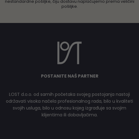
nestandardne pošiljke, čiju dostavu naplaćujemo prema veličini
pošiljke.
POSTANITE NAŠ PARTNER
LOST d.o.o. od samih početaka svojeg postojanja nastoji
održavati visoka načela profesionalnog rada, bilo u kvaliteti
svojih usluga, bilo u odnosu kojeg izgrađuje sa svojim
klijentima ili dobavljačima.