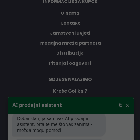
INFORMACIJE ZA KUPCE
O nama
Kontakt
Jamstveni uvjeti
Prodajna mreža partnera
Distribucije
Pitanja i odgovori
GDJE SE NALAZIMO
Kreše Golika 7
10000 Zagreb
×
AI prodajni asistent
↻
Hrvatska
Dobar dan, ja sam vaš AI prodajni
asistent, pitajte me što vas zanima -
RADNO VRIJEME
možda mogu pomoći