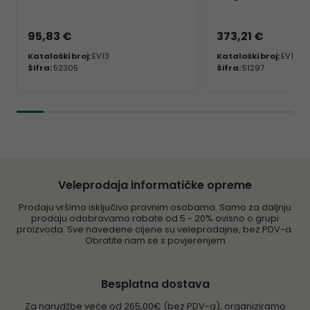
95,83 €
373,21 €
Kataloški broj:
EV13
Kataloški broj:
EV14
Šifra:
52305
Šifra:
51297
Veleprodaja informatičke opreme
Prodaju vršimo isključivo pravnim osobama. Samo za daljnju
prodaju odobravamo rabate od 5 - 20% ovisno o grupi
proizvoda. Sve navedene cijene su veleprodajne, bez PDV-a.
Obratite nam se s povjerenjem
Besplatna dostava
Za narudžbe veće od 265,00€ (bez PDV-a), organiziramo