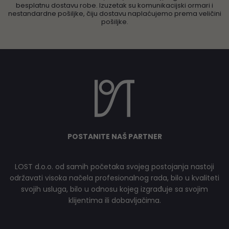
besplatnu dostavu robe. Izuzetak su komunikacijski ormari i
nestandardne pošiljke, čiju dostavu naplaćujemo prema veličini
pošiljke.
POSTANITE NAŠ PARTNER
LOST d.o.o. od samih početaka svojeg postojanja nastoji
održavati visoka načela profesionalnog rada, bilo u kvaliteti
svojih usluga, bilo u odnosu kojeg izgrađuje sa svojim
klijentima ili dobavljačima.