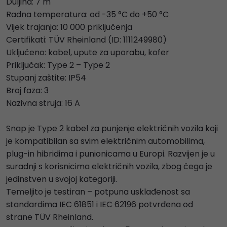
Duljina: 7 m
Radna temperatura: od -35 °C do +50 °C
Vijek trajanja: 10 000 priključenja
Certifikati: TÜV Rheinland (ID: 1111249980)
Uključeno: kabel, upute za uporabu, kofer
Priključak: Type 2 – Type 2
Stupanj zaštite: IP54
Broj faza: 3
Nazivna struja: 16 A
Snap je Type 2 kabel za punjenje električnih vozila koji
je kompatibilan sa svim električnim automobilima,
plug-in hibridima i punionicama u Europi. Razvijen je u
suradnji s korisnicima električnih vozila, zbog čega je
jedinstven u svojoj kategoriji.
Temeljito je testiran – potpuna usklađenost sa
standardima IEC 61851 i IEC 62196 potvrđena od
strane TÜV Rheinland.