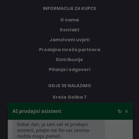
INFORMACIJE ZA KUPCE
O nama
Kontakt
Jamstveni uvjeti
Prodajna mreža partnera
Distribucije
Pitanja i odgovori
GDJE SE NALAZIMO
Kreše Golika 7
10000 Zagreb
×
AI prodajni asistent
↻
Hrvatska
Dobar dan, ja sam vaš AI prodajni
asistent, pitajte me što vas zanima -
RADNO VRIJEME
možda mogu pomoći