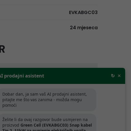
EVKABGC03
24 mjeseca
R
rodajne cijene bez PDV-a. Za tvrtke
×
AI prodajni asistent
↻
aljnju prodaju odobravamo popuste.
Dobar dan, ja sam vaš AI prodajni asistent,
ijede samo za tvrtke koje se bave
pitajte me što vas zanima - možda mogu
.
pomoći
Želite li da ovaj razgovor bude usmjeren na
artner
proizvod
Green Cell (EVKABGC03) Snap kabel
Tip 2, 11kW za punjenje električnih vozila,