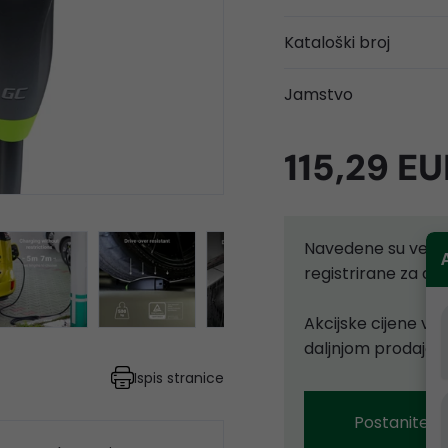
Kataloški broj
Jamstvo
115,29 EU
Navedene su velep
registrirane za d
Akcijske cijene vr
daljnjom prodajom
Ispis stranice
Postanite p