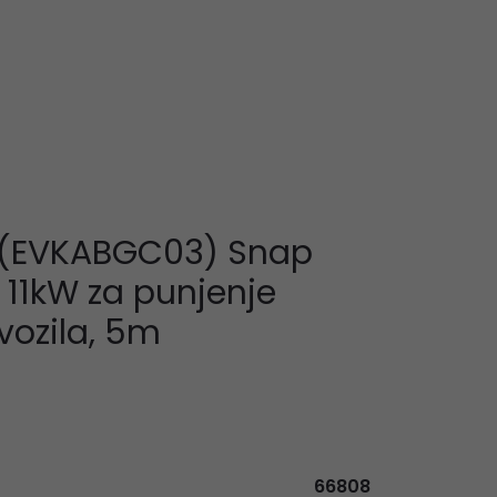
l (EVKABGC03) Snap
, 11kW za punjenje
 vozila, 5m
66808