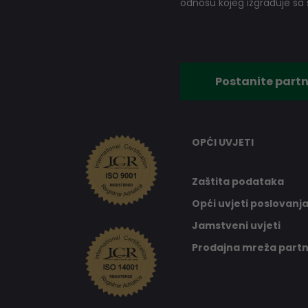
odnosu kojeg izgrađuje sa s
Postanite partn
OPĆI UVJETI
Zaštita podataka
Opći uvjeti poslovanj
Jamstveni uvjeti
Prodajna mreža part