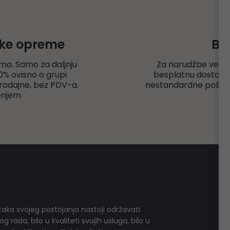
čke opreme
Be
ma. Samo za daljnju
Za narudžbe veće
% ovisno o grupi
besplatnu dostavu r
rodajne, bez PDV-a.
nestandardne pošiljk
enjem
aka svojeg postojanja nastoji održavati
 rada, bilo u kvaliteti svojih usluga, bilo u