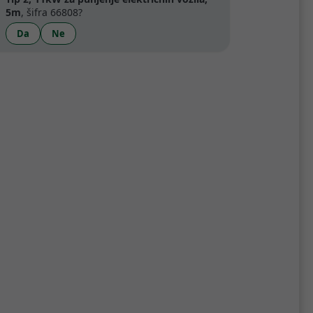
5m
, šifra 66808?
Da
Ne
Specifikacije