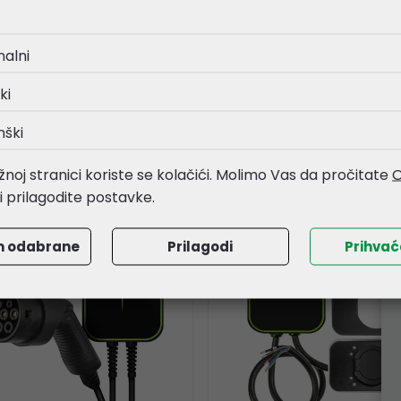
Buzz, Audi Q4 / Q8 E-Tron, Kia EV6, Niro EV, Hyundai IONIQ 5, Fo
nalni
ki
nški
i
noj stranici koriste se kolačići. Molimo Vas da pročitate
O
li prilagodite postavke.
m odabrane
Prilagodi
Prihva