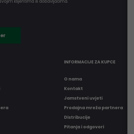
vojim klijentima ili dobavljačima.
er
INFORMACIJE ZA KUPCE
O nama
a
Kontakt
Jamstveni uvjeti
nera
Prodajna mreža partnera
Distribucije
Pitanja i odgovori