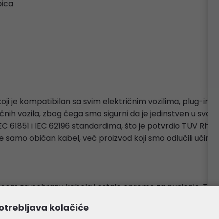
bica
ji je kompatibilan sa svim električnim vozilima, plug-in h
ičnih vozila, zbog čega smo sigurni da je jedinstven u svojoj 
EC 61851 i IEC 62196 standardima, što je potvrdio TÜV Rhei
 samo običan kabel, već proizvod koji smo odlučili učiniti št
icom za pohranu kabela i ostale opreme za punjenje. To p
omobila. Izrađena je od izdržljivih i lako perivih materijala
otrebljava kolačiće
nim automobilima i hibridima koji koriste Type 2 utikač, uk