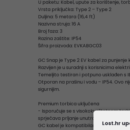
U paketu: Kabel, upute za korištenje, tor
Vrsta priključka: Type 2 – Type 2
Duljina: 5 metara (16,4 ft)
Nazivna struja: 16 A
Broj faza: 3
Razina zaštite: IP54
Šifra proizvoda: EVKABGC03
GC Snap je Type 2 EV kabel za punjenje ko
Razvijen je u suradnji s korisnicima elektr
Temeljito testiran i potpuno usklađen s I
Otporan na prašinu i vodu – IP54. Ovo nije
sigurnijim.
Premium torbica uključena
- Isporučuje se s visokokvalitetnom torb
sprječava prljanje unutrašnjosti vašeg aut
Lost.hr up
GC kabel je kompatibilan sa svim električ