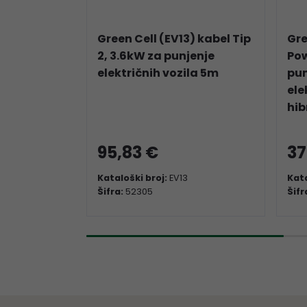
Green Cell (EV13) kabel Tip
Gre
2, 3.6kW za punjenje
Pow
električnih vozila 5m
pun
ele
hib
95,83 €
37
Kataloški broj:
EV13
Kata
Šifra:
52305
Šifr