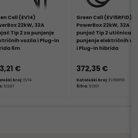
en Cell (EV14)
Green Cell (EV15RFID)
erBox 22kW, 32A
PowerBox 22kW, 32A
jač Tip 2 za punjenje
punjač Tip 2 utičnica z
ktričnih vozila i Plug-In
punjenje električnih voz
rida 6m
i Plug-In hibrida
3,21 €
372,35 €
loški broj:
EV14
Kataloški broj:
EV15RFID
a:
51297
Šifra:
51301